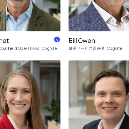
net
Bill Owen
obal Field Operations
,
Cognite
最高サービス責任者
,
Cognite