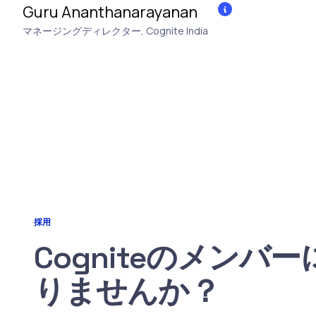
Guru Ananthanarayanan
マネージングディレクター
,
Cognite India
採用
C‌ogniteのメンバ
りませんか？ ‍ ​‍​‍‌‍ ‌ ​‍‌‍‍‌‌‍‌ ‌‍‍‌‌‍ ‍​‍​‍​ ‍‍​‍​‍‌ ​ ‌‍​‌‌‍ ‍‌‍‍‌‌ ‌​‌ ‍‌​‍ ‍‌‍‍‌‌‍ ​‍​‍​‍ ​​‍​‍‌‍‍​‌ ​‍‌‍‌‌‌‍‌‍​‍​‍​ ‍‍​‍​‍​‍ ‌‍​‌‌‍‌​‌‍ ‌‌‍‍‌‌‍ ‍​‍ ‌‍‍‌‌‍ ‍‌ ‌​‌‍‌‌‌‍ ‍‌ ‌​​‍ ‌‍‌‌‌‍‌​‌‍‍‌‌ ‌​​‍ ‌‍ ‌‌‍ ‌‍‌​‌‍‌‌​ ‌‌ ​​‌ ​‍‌‍‌‌‌ ​ ‌‍‌‌‌‍ ‍‌ ‌​‌‍​‌‌ ‌​‌‍‍‌‌‍ ‌‍ ‍​ ‍ ‌‍‍‌‌‍‌​​ ‌​ ‌‌​ ​ ​ ‌‍‌‍‌‍​ ‌​‌‍​‍‌‍‌​​ ‌‌​‍ ‌​ ​ ​ ​ ​ ‌‌​ ‌‍​‍ ‌​ ‌​‌‍​‌​ ‌​​ ‌‍​‍ ‌‌‍​‍‌‍‌‍​ ‌‌‌‍​‌​‍ ‌‌‍‌‌​ ​‍‌‍‌‍‌‍​ ​ ​ ​ ‌ ‌‍​‌‌‍​‍​ ​​​ ​‍​ ‌‍​ ​​​ ‍ ‌ ‌​‌ ‍‌‌ ​​‌‍‌‌​ ‌‌ ​​‌‍​‌‌‍‌ ‌‍‌‌​ ‍ ‌ ​​‌‍​‌‌ ‌​‌‍‍​​ ‌‌ ​ ‌‍‌‌‌‍​ ‌ ‌​‌‍‍‌‌‍ ‌‍ ‍‌ ​ ​‍‌‌​ ‌‌‌​​‍‌‌ ‌‍‍ ‌‍‌‌‌ ‍‌​‍‌‌​ ​ ‌​‌​​‍‌‌​ ​ ‌​‌​​‍‌‌​ ​‍​ ​‍​ ‌​​ ​‍​ ‍‌‌‍‌‌​ ​ ‌‍‌​​ ‍​​ ‌​​ ‌‍​ ‌‌​ ‍‌​ ‌ ​‍‌‌​ ​‍​ ​‍​‍‌‌​ ‌‌‌​‌​​‍ ‍‌‍​‍‌‍ ​‌‍ ‌‍​ ‌‍‍ ‌ ​ ​‍‌‌​ ‌‌‌​​‍‌‌ ‌‍‍ ‌‍‌‌‌ ‍‌​‍‌‌​ ​ ‌​‌​​‍‌‌​ ​ ‌​‌​​‍‌‌​ ​‍​ ​‍‌‍​‌‌‍‌‌​ ‌​​ ‍​‌‍​ ​ ​‍‌‍‌​​ ​​​ ​‍‌‍‌‌​ ​ ​ ‌​​‍‌‌​ ​‍​ ​‍​‍‌‌​ ‌‌‌​‌​​‍ ‍‌ ‌​‌‍‍‌‌ ‌​‌‍ ​‌‍‌‌​ ‌‍​‍‌‍​‌‌ ​ ‌‍‌‌‌‌‌‌‌ ​‍‌‍ ​​ ‌​‍‌‌​ ​‍‌​‌‍‌‍​‌‌‍‌​‌‍ ‌‌‍‍‌‌‍ ‍​‍‌‍‌‍‍‌‌‍‌​​ ‌​ ‌‌​ ​ ​ ‌‍‌‍‌‍​ ‌​‌‍​‍‌‍‌​​ ‌‌​‍ ‌​ ​ ​ ​ ​ ‌‌​ ‌‍​‍ ‌​ ‌​‌‍​‌​ ‌​​ ‌‍​‍ ‌‌‍​‍‌‍‌‍​ ‌‌‌‍​‌​‍ ‌‌‍‌‌​ ​‍‌‍‌‍‌‍​ ​ ​ ​ ‌ ‌‍​‌‌‍​‍​ ​​​ ​‍​ ‌‍​ ​​​‍‌‍‌ ‌​‌ ‍‌‌ ​​‌‍‌‌​ ‌‌ ​​‌‍​‌‌‍‌ ‌‍‌‌​‍‌‍‌ ​​‌‍​‌‌ ‌​‌‍‍​​ ‌‌ ​ ‌‍‌‌‌‍​ ‌ ‌​‌‍‍‌‌‍ ‌‍ ‍‌ ​ ​‍‌‌​ ‌‌‌​​‍‌‌ ‌‍‍ ‌‍‌‌‌ ‍‌​‍‌‌​ ​ ‌​‌​​‍‌‌​ ​ ‌​‌​​‍‌‌​ ​‍​ ​‍​ ‌​​ ​‍​ ‍‌‌‍‌‌​ ​ ‌‍‌​​ ‍​​ ‌​​ ‌‍​ ‌‌​ ‍‌​ ‌ ​‍‌‌​ ​‍​ ​‍​‍‌‌​ ‌‌‌​‌​​‍ ‍‌‍​‍‌‍ ​‌‍ ‌‍​ ‌‍‍ ‌ ​ ​‍‌‌​ ‌‌‌​​‍‌‌ ‌‍‍ ‌‍‌‌‌ ‍‌​‍‌‌​ ​ ‌​‌​​‍‌‌​ ​ ‌​‌​​‍‌‌​ ​‍​ ​‍‌‍​‌‌‍‌‌​ ‌​​ ‍​‌‍​ ​ ​‍‌‍‌​​ ​​​ ​‍‌‍‌‌​ ​ ​ ‌​​‍‌‌​ ​‍​ ​‍​‍‌‌​ ‌‌‌​‌​​‍ ‍‌ ‌​‌‍‍‌‌ ‌​‌‍ ​‌‍‌‌​‍‌‍‌‍‍‌‌ ​ ‌​‌​‌ ​‍‌‍​‌‌‍‌‍‌ ‌​​ ‌​‍​‍‌ ‌