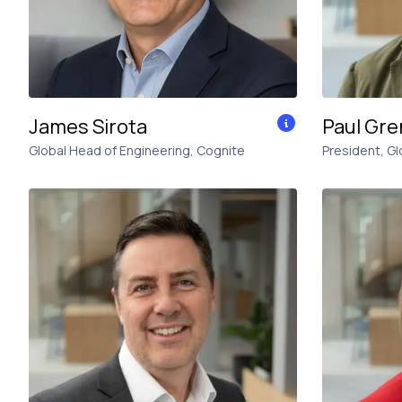
James Sirota
Paul Gre
Global Head of Engineering
,
Cognite
President, Gl