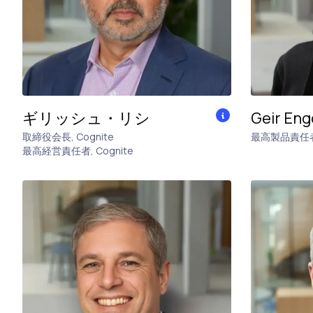
ギリッシュ・リシ
Geir Eng
取締役会長
,
Cognite
最高製品責任者
最高経営責任者
,
Cognite