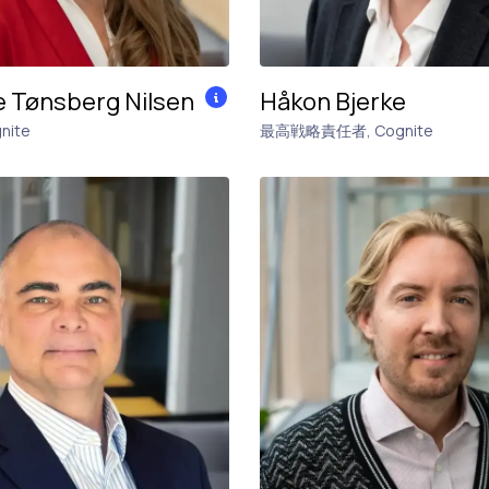
e Tønsberg Nilsen
Håkon Bjerke
nite
最高戦略責任者
,
Cognite