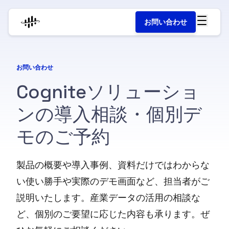
お問い合わせ
お問い合わせ
C
o
g
n
i
t
e
ソ
リ
ュ
ー
シ
ョ
ン
の
導
入
相
談
・
個
別
デ
モ
の
ご
予
約
製品の概要や導入事例、資料だけではわからな
い使い勝手や実際のデモ画面など、担当者がご
説明いたします。産業データの活用の相談な
ど、個別のご要望に応じた内容も承ります。ぜ