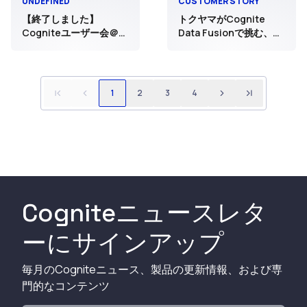
UNDEFINED
CUSTOMER STORY
【終了しました】
トクヤマがCognite
Cogniteユーザー会＠名
Data Fusionで挑む、
古屋
DX加速のためのデータ
統合とAI活用
1
2
3
4
Cogniteニュースレタ
ーにサインアップ
毎月のCogniteニュース、製品の更新情報、および専
門的なコンテンツ