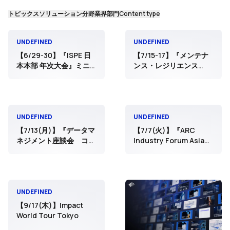
トピックス
ソリューション分野
業界
部門
Content type
UNDEFINED
UNDEFINED
【6/29-30】『ISPE 日
【7/15-17】『メンテナ
本本部 年次大会』ミニ
ンス・レジリエンス
ランチョンセミナー登壇
TOKYO 2026』出展
UNDEFINED
UNDEFINED
【7/13(月)】『データマ
【7/7(火)】『ARC
ネジメント座談会 コス
Industry Forum Asia』
モ石油が挑むデータ統合
出光興産ご登壇
プロジェクトの舞台裏』
登壇
UNDEFINED
【9/17(木)】Impact
World Tour Tokyo