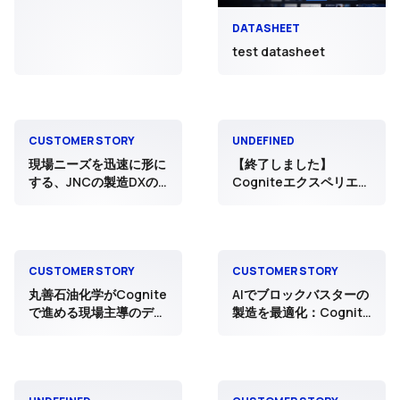
DATASHEET
test datasheet
CUSTOMER STORY
UNDEFINED
現場ニーズを迅速に形に
【終了しました】
する、JNCの製造DXの
Cogniteエクスペリエン
取り組み
スデイ＠大阪
CUSTOMER STORY
CUSTOMER STORY
丸善石油化学がCognite
AIでブロックバスターの
で進める現場主導のデー
製造を最適化：Cognite
タ活用
と実現する次世代バイオ
製造アーキテクチャ