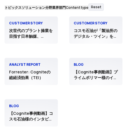
Reset
トピックス
ソリューション分野
業界
部門
Content type
CUSTOMER STORY
CUSTOMER STORY
次世代のプラント操業を
コスモ石油が「製油所の
目指す日本触媒、
デジタル・ツイン」を構
Cognitive AIを活用した
築し、3つの施設を1つの
SaaSデータ統合基盤を
仮想空間に統合
導入 〜現場主導のDX、
データドリブンな操業に
より、年間9000時間以
ANALYST REPORT
BLOG
上削減へ
Forrester: Cogniteの
【Cognite事例動画】プ
総経済効果（TEI）
ライムポリマー様のイン
タビュー動画を公開しま
した！
BLOG
【Cognite事例動画】コ
スモ石油様のインタビュ
ー動画を公開しました！