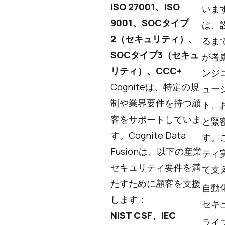
ISO 27001、ISO
いま
9001、SOCタイプ
は、
2（セキュリティ）、
るま
SOCタイプ3（セキュ
が考
リティ）、CCC+
ンジ
Cogniteは、特定の規
ュー
制や業界要件を持つ顧
ト、
客をサポートしていま
と緊
す。Cognite Data
す。
Fusionは、以下の産業
ティ
セキュリティ要件を満
て支
たすために顧客を支援
自動
します：
セキ
NIST CSF、IEC
ライ