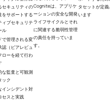
Cogniteは、アプリケ
るセキュリティの
タセットが定義
ーションの安全な開発
性をサポートする
います
ライフサイクルとそれ
ティブセキュリテ
に関連する脆弱性管理
ール
の責任を持っていま
ドで管理される変
す。
承認（ピアレビュ
フローを経て行わ
す
的な監査と可観測
タック
なインシデント対
ロセスと実践