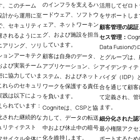
のインフラを支えるハ
す。このチーム
活用してゼロト
ードウェア、ソフトウ
設計から運用に至
をサポートしま
ェア、ネットワーキン
で、セキュリティ
顧客管理の認証
グ、および施設を担当
慮されるようにエ
セス管理：
Cogn
しています。
ニアリング、ソリ
Data Fusion
ションアーキテク
顧客は自身のデータ、
とグループは、
および実装チーム
アプリケーション、シ
アイデンティテ
密に協力していま
ステム、およびネット
バイダ（IDP）
これらのセキュリ
ワークを保護する責任
合を通じて顧客
実践は以下によっ
を負います。
て定義され、管
えられています：
ます。
Cogniteは、CSPと協
化された継続的な
力して、データの転送
細分化された認
ュリティテスト
中および休止中の暗号
最小権限アクセ
化を維持します。
フサイクル全体に
ポートするため