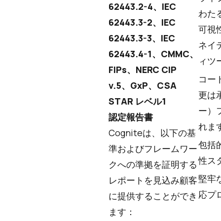
62443.2-4、IEC
わた
62443.3-2、IEC
可視
62443.3-3、IEC
ネイ
62443.4-1、CMMC、
ィツ
FIPs、NERC CIP
コー
v.5、GxP、CSA
更は
STAR レベル1
ー）
認定報告書
れま
Cogniteは、以下の基
包括
準およびフレームワー
性ス
クへの準拠を証明する
堅牢
レポートを見込み顧客
応プ
に提供することができ
ます：