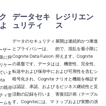
ク
データセキ
レジリエン
よ
ュリティ
ス
データのセキュリティ
展開は連続的かつ漸進
とプライバシーは、
的で、混乱を最小限に
ユーザー
Cognite Data Fusion
抑えます。Cognite
限に抑
の基盤です。データは
は、機密性、完全性、
リケー
転送中および保存中に
および可用性を含むシ
ていま
暗号化され、Cognite
ナリオと機能を検証す
ta
は認証、承認、および
るビジネス継続性と災
客の既存
活動の記録を行いま
害復旧計画（テーブル
ティ管
す。Cogniteには、マ
トップおよび実際の演
ームを