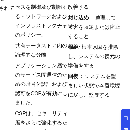
セスを制御及び制限す
改善する
されて
るネットワークおよび
封じ込め：
整理して
インフラストラクチャ
被害を限定または防止
のポリシー。
すること
共有データストア内の
根絶:
根本原因を排除
論理的な分離
し、システムの復元の
アプリケーション層で
準備をする
のサービス間通信のた
回復：
システムを望
めの暗号化認証および
ましい状態で本番環境
認可をCSPが有効にし
に戻し、監視する
ました。
CSPは、セキュリティ
層をさらに強化するた