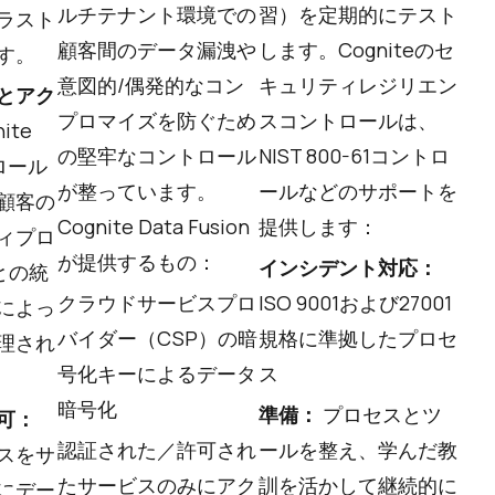
ルチテナント環境での
習）を定期的にテスト
ラスト
顧客間のデータ漏洩や
します。Cogniteのセ
す。
意図的/偶発的なコン
キュリティレジリエン
とアク
プロマイズを防ぐため
スコントロールは、
ite
の堅牢なコントロール
NIST 800-61コントロ
のロール
が整っています。
ールなどのサポートを
顧客の
Cognite Data Fusion
提供します：
ィプロ
が提供するもの：
インシデント対応：
との統
クラウドサービスプロ
ISO 9001および27001
によっ
バイダー（CSP）の暗
規格に準拠したプロセ
理され
号化キーによるデータ
ス
暗号化
準備：
プロセスとツ
可：
認証された／許可され
ールを整え、学んだ教
スをサ
たサービスのみにアク
訓を活かして継続的に
にデー