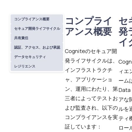
コンプライ
セ
コンプライアンス概要
アンス概要
発
セキュア開発ライフサイクル
共有責任
イ
認証、アクセス、および承認
Cogniteのセキュア開
データセキュリティ
発ライフサイクルは、
Cog
レジリエンス
インフラストラクチ
ィエ
ャ、アプリケーショ
ームは
ン、運用にわたり、第
Dat
三者によってテストお
アな
よび監査され、以下の
ルを
コンプライアンスを実
ティ
証しています：
ロー