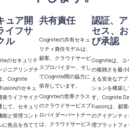
キュア開
共有責任
認証、ア
ライフサ
セス、お
クル
び承認
Cogniteの共有セキュ
リティ責任モデルは、
顧客、クラウドサービ
niteのセキュリテ
Cogniteは、
スプロバイダー、そし
ンジニアリングチ
の複雑さを最小
てCognite間の協力に
、Cognite
える安全なアプ
依存しています。
a Fusionのセキュ
ションを構築し
Cogniteの世界クラス
開発ライフサイク
す。Cognite Da
のクラウドサービスプ
通じて、セキュリ
Fusionは、顧
ロバイダーパートナー
機能と管理コント
のアイデンティ
は、クラウドサービス
ルに焦点を当てて
理プラットフォ