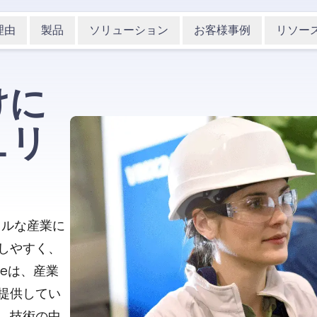
理由
製品
ソリューション
お客様事例
リソー
けに
ュリ
ィカルな産業に
しやすく、
teは、産業
提供してい
、技術の中