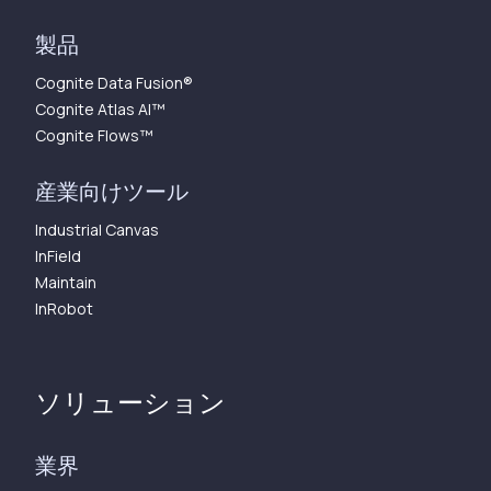
製品
Cognite Data Fusion®
Cognite Atlas AI™︎
Cognite Flows™︎
産業向けツール
Industrial Canvas
InField
Maintain
InRobot
ソリューション
業界