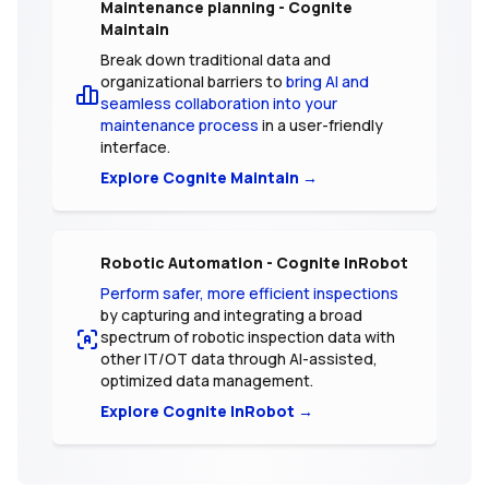
Maintenance planning - Cognite
Maintain
Break down traditional data and
organizational barriers to
bring AI and
seamless collaboration into your
maintenance process
in a user-friendly
interface.
Explore Cognite Maintain →
Robotic Automation - Cognite InRobot
Perform safer, more efficient inspections
by capturing and integrating a broad
spectrum of robotic inspection data with
other IT/OT data through AI-assisted,
optimized data management.
Explore Cognite InRobot →