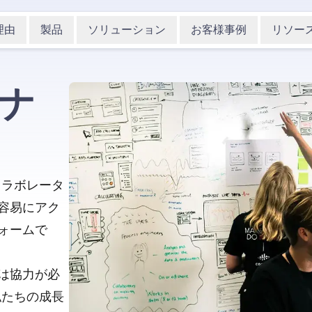
理由
製品
ソリューション
お客様事例
リソー
トナ
いコラボレータ
容易にアク
ォームで
は協力が必
、私たちの成長