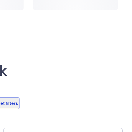
k
et filters