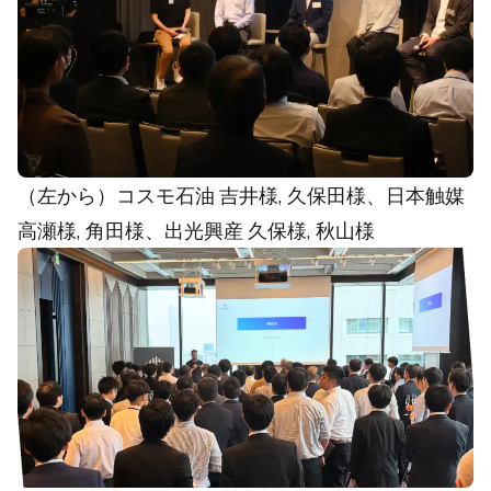
（左から）コスモ石油 吉井様, 久保田様、日本触媒
高瀬様, 角田様、出光興産 久保様, 秋山様