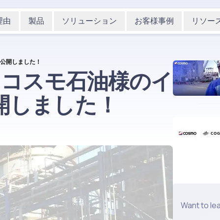
理由
製品
ソリューション
お客様事例
リソー
を公開しました！
画】コスモ石油様のイ
開しました！
Want to le