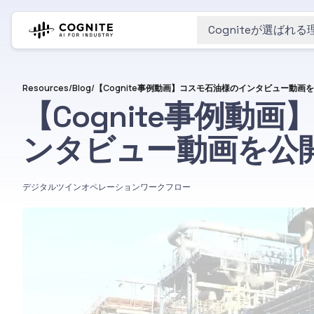
Cogniteが選ばれる
Resources
/
Blog
/
【Cognite事例動画】コスモ石油様のインタビュー動画
【Cognite事例動
ンタビュー動画を公
デジタルツイン
オペレーションワークフロー