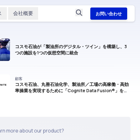
ス
会社概要
お問い合わせ
コスモ石油が「製油所のデジタル・ツイン」を構築し、3
つの施設を1つの仮想空間に統合
顧客
コスモ石油、丸善石油化学、製油所／工場の高稼働・高効
率操業を実現するために「Cognite Data Fusion®︎」を採
用
arn more about our product?