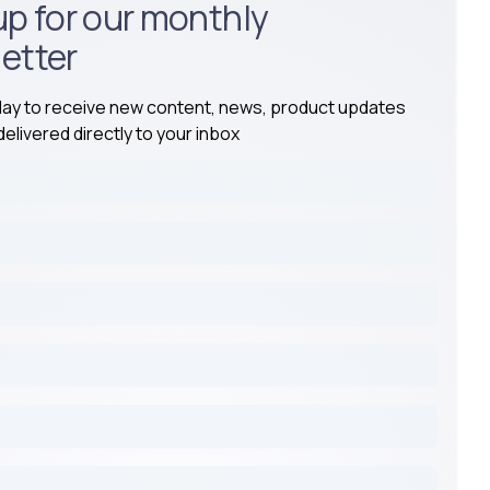
up for our monthly
etter
day to receive new content, news, product updates
elivered directly to your inbox