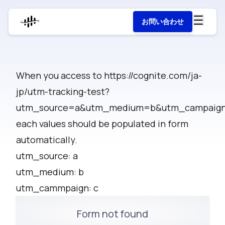
お問い合わせ
When you access to
https://cognite.com/ja-
jp/utm-tracking-test?
utm_source=a&utm_medium=b&utm_campaig
each values should be populated in form
automatically.
utm_source: a
utm_medium: b
utm_cammpaign: c
Form not found