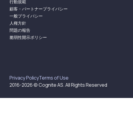
行動規範
顧客・パートナープライバシー
一般プライバシー
人権方針
問題の報告
脆弱性開示ポリシー
Privacy Policy
Terms of Use​​​​‌ ‍ ​‍​‍‌‍ ‌ ​‍‌‍‍‌‌‍‌ ‌‍‍‌‌‍ ‍​‍​‍​ ‍‍​‍​‍‌ ​ ‌‍​‌‌‍ ‍‌‍‍‌‌ ‌​‌ ‍‌​‍ ‍‌‍‍‌‌‍ ​‍​‍​‍ ​​‍​‍‌‍‍​‌ ​‍‌‍‌‌‌‍‌‍​‍​‍​ ‍‍​‍​‍​‍ ‌‍​‌‌‍‌​‌‍ ‌‌‍‍‌‌‍ ‍​‍ ‌‍‍‌‌‍ ‍‌ ‌​‌‍‌‌‌‍ ‍‌ ‌​​‍ ‌‍‌‌‌‍‌​‌‍‍‌‌ ‌​​‍ ‌‍ ‌‌‍ ‌‍‌​‌‍‌‌​ ‌‌ ​​‌ ​‍‌‍‌‌‌ ​ ‌‍‌‌‌‍ ‍‌ ‌​‌‍​‌‌ ‌​‌‍‍‌‌‍ ‌‍ ‍​ ‍ ‌‍‍‌‌‍‌​​ ‌‌ ​ ‌‍‍‌‌ ‌​‌‍‌‌‌‌​ ‌‍‌‌‌ ‌​‌ ‌​‌‍‍‌‌‍ ‍‌‍‌ ‌ ​ ​ ‍ ‌ ‌​‌ ‍‌‌ ​​‌‍‌‌​ ‌‌ ​ ‌‍‍‌‌ ‌​‌‍‌‌‌‌​ ‌‍‌‌‌ ‌​‌ ‌​‌‍‍‌‌‍ ‍‌‍‌ ‌ ​ ​ ‍ ‌ ​​‌‍​‌‌ ‌​‌‍‍​​ ‌‌ ​ ‌‍‍‌‌ ‌​‌‍‌‌‌​ ‍‌‍​‌‌ ‌‍‌‍‍‌‌‍‌ ‌‍​‌‌ ‌​‌‍‍‌‌‍ ‌‍ ‍‌ ​ ​‍ ‍‌‍‌‍‌‍ ‌‍ ‌ ‌​‌‍‌‌‌ ​‍‌​ ‍‌‍​‌‌ ‌‍‌‍‍‌‌‍‌ ‌‍​‌‌ ‌​‌‍‍‌‌‍ ‌‍ ‍​‍ ‍‌ ‌​‌‍‌‌‌ ​‍‌‍ ‌‌ ​ ‌​ ‌‍‌‍‌‌​ ‌‍‌‌‌ ​‍‌ ‌‍‌‍‍‌‌‍​ ‌‍‌‌​‍ ‍‌ ‌​‌‍‌‌‌ ‍​‌ ‌​​ ‌‍​‍‌‍​‌‌ ​ ‌‍‌‌‌‌‌‌‌ ​‍‌‍ ​​ ‌​‍‌‌​ ​‍‌​‌‍‌‍​‌‌‍‌​‌‍ ‌‌‍‍‌‌‍ ‍​‍‌‍‌‍‍‌‌‍‌​​ ‌‌ ​ ‌‍‍‌‌ ‌​‌‍‌‌‌‌​ ‌‍‌‌‌ ‌​‌ ‌​‌‍‍‌‌‍ ‍‌‍‌ ‌ ​ ​‍‌‍‌ ‌​‌ ‍‌‌ ​​‌‍‌‌​ ‌‌ ​ ‌‍‍‌‌ ‌​‌‍‌‌‌‌​ ‌‍‌‌‌ ‌​‌ ‌​‌‍‍‌‌‍ ‍‌‍‌ ‌ ​ ​‍‌‍‌ ​​‌‍​‌‌ ‌​‌‍‍​​ ‌‌ ​ ‌‍‍‌‌ ‌​‌‍‌‌‌​ ‍‌‍​‌‌ ‌‍‌‍‍‌‌‍‌ ‌‍​‌‌ ‌​‌‍‍‌‌‍ ‌‍ ‍‌ ​ ​‍ ‍‌‍‌‍‌‍ ‌‍ ‌ ‌​‌‍‌‌‌ ​‍‌​ ‍‌‍​‌‌ ‌‍‌‍‍‌‌‍‌ ‌‍​‌‌ ‌​‌‍‍‌‌‍ ‌‍ ‍​‍ ‍‌ ‌​‌‍‌‌‌ ​‍‌‍ ‌‌ ​ ‌​ ‌‍‌‍‌‌​ ‌‍‌‌‌ ​‍‌ ‌‍‌‍‍‌‌‍​ ‌‍‌‌​‍ ‍‌ ‌​‌‍‌‌‌ ‍​‌ ‌​​‍‌‍‌ ​​‌‍‌‌‌ ​‍‌ ​ ‌ ​​‌‍‌‌‌‍​ ‌ ‌​‌‍‍‌‌ ‌‍‌‍‌‌​ ‌‌ ​​‌ ‌‌‌‍​‍‌‍ ​‌‍‍‌‌ ​ ‌‍‍​‌‍‌‌‌‍‌​​‍​‍‌ ‌
2016-
2026
© Cognite AS. All Rights Reserved