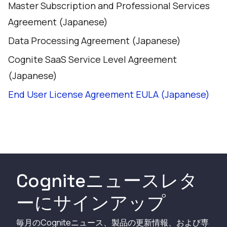
Master Subscription and Professional Services
Agreement (Japanese)
Data Processing Agreement (Japanese)
Cognite SaaS Service Level Agreement
(Japanese)
End User License Agreement EULA (Japanese)
Cogniteニュースレタ
ーにサインアップ
毎月のCogniteニュース、製品の更新情報、および専