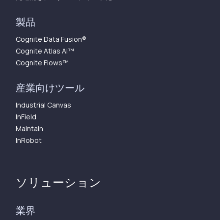
製品
Cognite Data Fusion®
Cognite Atlas AI™︎
Cognite Flows™︎
産業向けツール
Industrial Canvas
InField
Maintain
InRobot
ソリューション
業界