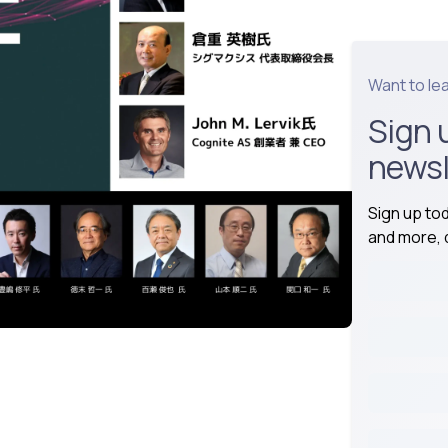
Want to le
Sign 
newsl
Sign up to
and more, d