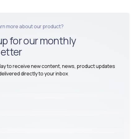
arn more about our product?
up for our monthly
etter
day to receive new content, news, product updates
elivered directly to your inbox