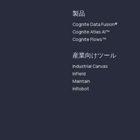
製品
Cognite Data Fusion®
Cognite Atlas AI™︎
Cognite Flows™︎
産業向けツール
Industrial Canvas
InField
Maintain
InRobot