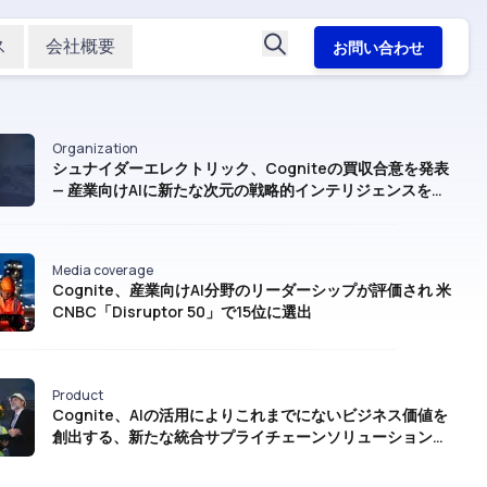
ス
会社概要
お問い合わせ
Organization
シュナイダーエレクトリック、Cogniteの買収合意を発表
— 産業向けAIに新たな次元の戦略的インテリジェンスをも
たらす
Media coverage
Cognite、産業向けAI分野のリーダーシップが評価され 米
CNBC「Disruptor 50」で15位に選出
Product
Cognite、AIの活用によりこれまでにないビジネス価値を
創出する、新たな統合サプライチェーンソリューションを
発表