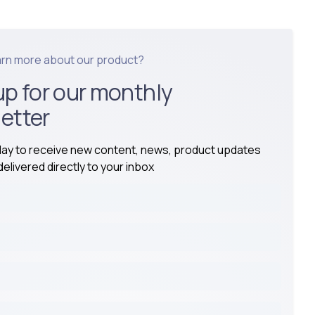
arn more about our product?
up for our monthly
etter
day to receive new content, news, product updates
elivered directly to your inbox