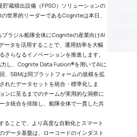
体式生産貯蔵積出設備（FPSO）ソリューションの
けAIの世界的リーダーである
Cognite
は本日、
るブラジル船隊全体にCogniteの産業向けAI
とデータを活用することで、運用効率を大幅
るさらなるイノベーションを推進します。
と協力し、
Cognite Data Fusion®
を用いてAIに
回、SBMは同プラットフォームの規模を拡
されたデータセットを統合・標準化しま
ョンに至るまでのチームが実用的な洞察に
ータ統合を排除し、船隊全体で一貫した共
にすることで、より高度な自動化とスマート
のデータ基盤は、ローコードのインダスト