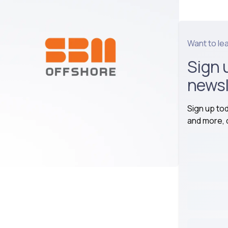
Want to le
Sign 
newsl
Sign up to
and more, d