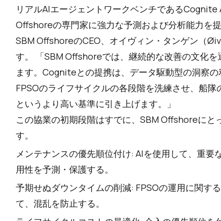
リアルAIエージェントワークベンチであるCognite 
Offshoreの専門家に強力な予測および分析能力を
SBM OffshoreのCEO、オイヴィン・タンゲン（Øi
す。 「SBM Offshoreでは、継続的な改善の
ます。Cogniteとの提携は、データ駆動型の洞
FPSOのライフサイクルの各段階を洗練させ、船
というより高い基準に引き上げます。」
この協業の初期段階はすでに、SBM Offshore
す。
メンテナンスの優先順位付け: AIを使用して、重要
用性を予測・保護する。
予期せぬダウンタイムの削減: FPSOの運用に関
て、混乱を防止する。