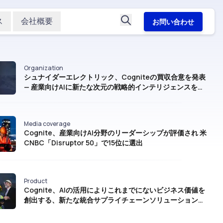
ス
会社概要
お問い合わせ
Organization
シュナイダーエレクトリック、Cogniteの買収合意を発表
— 産業向けAIに新たな次元の戦略的インテリジェンスをも
たらす
Media coverage
Cognite、産業向けAI分野のリーダーシップが評価され 米
CNBC「Disruptor 50」で15位に選出
Product
Cognite、AIの活用によりこれまでにないビジネス価値を
創出する、新たな統合サプライチェーンソリューションを
発表