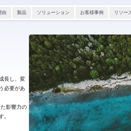
理由
製品
ソリューション
お客様事例
リソー
成長し、変
う必要があ
向けた影響力の
す。