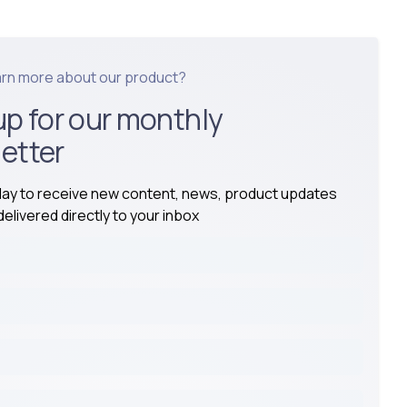
arn more about our product?
up for our monthly
etter
day to receive new content, news, product updates
elivered directly to your inbox