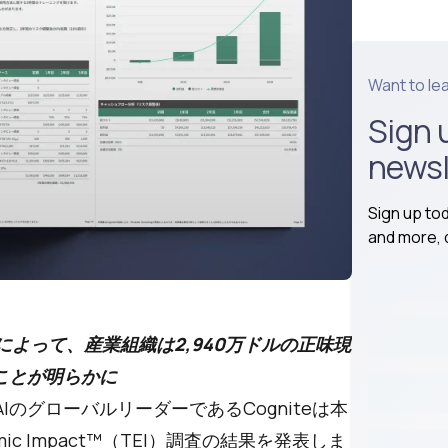
Want to le
Sign 
newsl
Sign up to
and more, d
ムによって、産業組織は2,940万ドルの正味現
ことが明らかに
AIのグローバルリーダーであるCogniteは本
conomic Impact™（TEI）調査の結果を発表しま