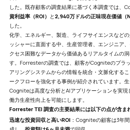
した。既存顧客の調査結果に基づく本調査では、Cog
資利益率（ROI）
と
2,940万ドルの正味現在価値（N
した。
化学、エネルギー、製造、ライフサイエンスなどの
ッシャーに直面する中、生産管理者、エンジニア、
クセス困難なデータから価値あるリアルタイムの洞
す。Forresterの調査では、顧客がCogniteの
アリングシステムからの情報を統合・文脈化するこ
ークフローを強化する事例が紹介されています。生
Cogniteは高度な分析とAIアプリケーションを
働力生産性向上を可能にします。
Forrester TEI 調査の主要結果には以下の点が含ま
迅速な投資回収と高いROI
：Cogniteの顧客は3
成し、
投資額は6ヶ月未満
で回収。