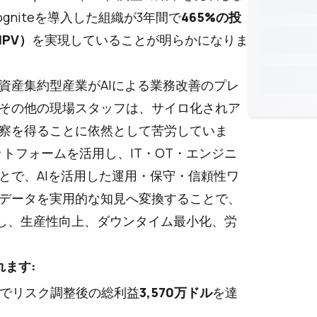
niteを導入した組織が3年間で
465%の投
PV）
を実現していることが明らかになりま
資産集約型産業がAIによる業務改善のプレ
その他の現場スタッフは、サイロ化されア
察を得ることに依然として苦労していま
プラットフォームを活用し、IT・OT・エンジニ
とで、AIを活用した運用・保守・信頼性ワ
データを実用的な知見へ変換することで、
実現し、生産性向上、ダウンタイム最小化、労
れます:
年間でリスク調整後の総利益
3,570万ドル
を達