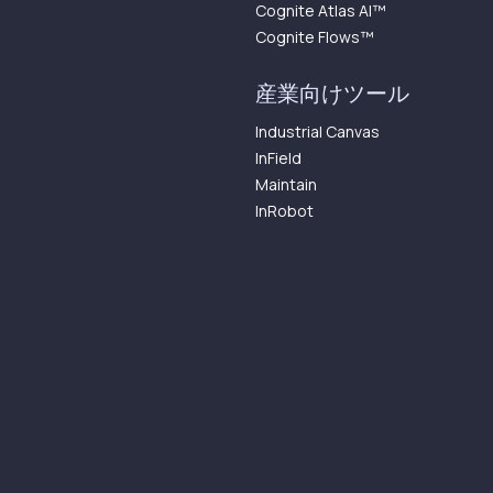
Cognite Atlas AI™︎
Cognite Flows™︎
産業向けツール
Industrial Canvas
InField
Maintain
InRobot