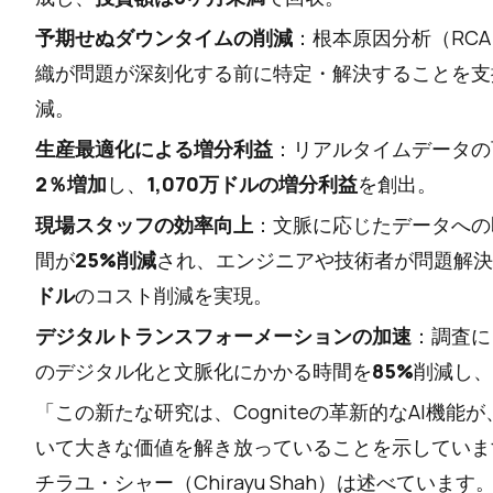
予期せぬダウンタイムの削減
：根本原因分析（RC
織が問題が深刻化する前に特定・解決することを支
減。
生産最適化による増分利益
：リアルタイムデータの
2％増加
し、
1,070万ドルの増分利益
を創出。
現場スタッフの効率向上
：文脈に応じたデータへの
間が
25%削減
され、エンジニアや技術者が問題解決
ドル
のコスト削減を実現。
デジタルトランスフォーメーションの加速
：調査に
のデジタル化と文脈化にかかる時間を
85%
削減し、
「この新たな研究は、Cogniteの革新的なAI機
いて大きな価値を解き放っていることを示しています
チラユ・シャー（Chirayu Shah）は述べてい