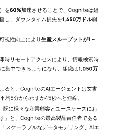
A）を
60%
加速させることで、Cogniteは組
援し、ダウンタイム損失を
1,450万ドル
削
可視性向上により
生産スループットが1～
即時リモートアクセスにより、情報検索時
に集中できるようになり、組織は
1,050万
よると、CogniteのAIエージェントは文書
平均5分からわずか45秒へと短縮。
能が、既に様々な産業顧客とユースケースにお
」と、Cogniteの最高製品責任者である
ます。「スケーラブルなデータモデリング、AIエ