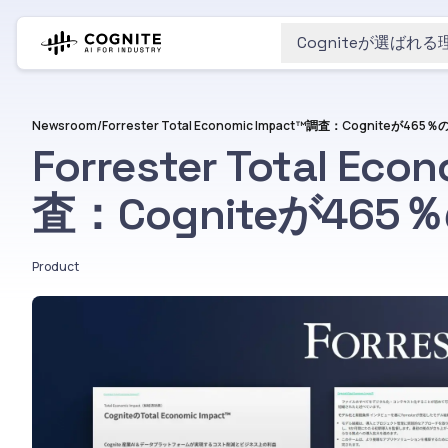
Cogniteが選ばれる
Newsroom
/
Forrester Total Eco
査：Cogniteが465
Product