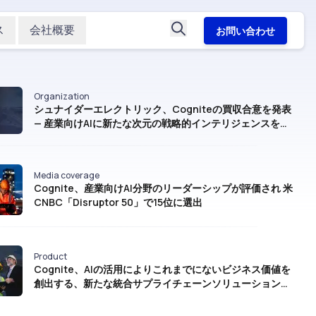
ス
会社概要
お問い合わせ
Organization
シュナイダーエレクトリック、Cogniteの買収合意を発表
— 産業向けAIに新たな次元の戦略的インテリジェンスをも
たらす
Media coverage
Cognite、産業向けAI分野のリーダーシップが評価され 米
CNBC「Disruptor 50」で15位に選出
Product
Cognite、AIの活用によりこれまでにないビジネス価値を
創出する、新たな統合サプライチェーンソリューションを
発表