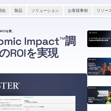
理由
製品
ソリューション
お客様事例
リソー
Forrester Total Economic Impact™調査：Cogniteが465％のROIを実現
nomic Impact™調
％のROIを実現