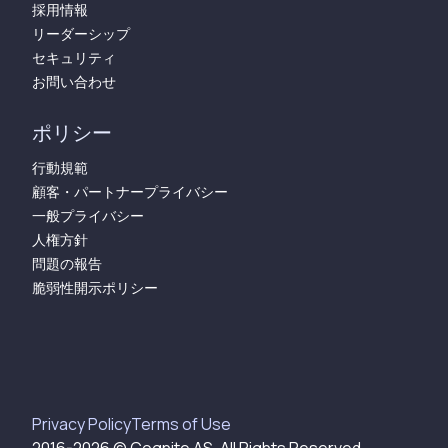
採用情報
リーダーシップ
セキュリティ
お問い合わせ
ポリシー
行動規範
顧客・パートナープライバシー
一般プライバシー
人権方針
問題の報告
脆弱性開示ポリシー
Privacy Policy
Terms of Use​​​​‌ ‍ ​‍​‍‌‍ ‌ ​‍‌‍‍‌‌‍‌ ‌‍‍‌‌‍ ‍​‍​‍​ ‍‍​‍​‍‌ ​ ‌‍​‌‌‍ ‍‌‍‍‌‌ ‌​‌ ‍‌​‍ ‍‌‍‍‌‌‍ ​‍​‍​‍ ​​‍​‍‌‍‍​‌ ​‍‌‍‌‌‌‍‌‍​‍​‍​ ‍‍​‍​‍​‍ ‌‍​‌‌‍‌​‌‍ ‌‌‍‍‌‌‍ ‍​‍ ‌‍‍‌‌‍ ‍‌ ‌​‌‍‌‌‌‍ ‍‌ ‌​​‍ ‌‍‌‌‌‍‌​‌‍‍‌‌ ‌​​‍ ‌‍ ‌‌‍ ‌‍‌​‌‍‌‌​ ‌‌ ​​‌ ​‍‌‍‌‌‌ ​ ‌‍‌‌‌‍ ‍‌ ‌​‌‍​‌‌ ‌​‌‍‍‌‌‍ ‌‍ ‍​ ‍ ‌‍‍‌‌‍‌​​ ‌‌ ​ ‌‍‍‌‌ ‌​‌‍‌‌‌‌​ ‌‍‌‌‌ ‌​‌ ‌​‌‍‍‌‌‍ ‍‌‍‌ ‌ ​ ​ ‍ ‌ ‌​‌ ‍‌‌ ​​‌‍‌‌​ ‌‌ ​ ‌‍‍‌‌ ‌​‌‍‌‌‌‌​ ‌‍‌‌‌ ‌​‌ ‌​‌‍‍‌‌‍ ‍‌‍‌ ‌ ​ ​ ‍ ‌ ​​‌‍​‌‌ ‌​‌‍‍​​ ‌‌ ​ ‌‍‍‌‌ ‌​‌‍‌‌‌​ ‍‌‍​‌‌ ‌‍‌‍‍‌‌‍‌ ‌‍​‌‌ ‌​‌‍‍‌‌‍ ‌‍ ‍‌ ​ ​‍ ‍‌‍‌‍‌‍ ‌‍ ‌ ‌​‌‍‌‌‌ ​‍‌​ ‍‌‍​‌‌ ‌‍‌‍‍‌‌‍‌ ‌‍​‌‌ ‌​‌‍‍‌‌‍ ‌‍ ‍​‍ ‍‌ ‌​‌‍‌‌‌ ​‍‌‍ ‌‌ ​ ‌​ ‌‍‌‍‌‌​ ‌‍‌‌‌ ​‍‌ ‌‍‌‍‍‌‌‍​ ‌‍‌‌​‍ ‍‌ ‌​‌‍‌‌‌ ‍​‌ ‌​​ ‌‍​‍‌‍​‌‌ ​ ‌‍‌‌‌‌‌‌‌ ​‍‌‍ ​​ ‌​‍‌‌​ ​‍‌​‌‍‌‍​‌‌‍‌​‌‍ ‌‌‍‍‌‌‍ ‍​‍‌‍‌‍‍‌‌‍‌​​ ‌‌ ​ ‌‍‍‌‌ ‌​‌‍‌‌‌‌​ ‌‍‌‌‌ ‌​‌ ‌​‌‍‍‌‌‍ ‍‌‍‌ ‌ ​ ​‍‌‍‌ ‌​‌ ‍‌‌ ​​‌‍‌‌​ ‌‌ ​ ‌‍‍‌‌ ‌​‌‍‌‌‌‌​ ‌‍‌‌‌ ‌​‌ ‌​‌‍‍‌‌‍ ‍‌‍‌ ‌ ​ ​‍‌‍‌ ​​‌‍​‌‌ ‌​‌‍‍​​ ‌‌ ​ ‌‍‍‌‌ ‌​‌‍‌‌‌​ ‍‌‍​‌‌ ‌‍‌‍‍‌‌‍‌ ‌‍​‌‌ ‌​‌‍‍‌‌‍ ‌‍ ‍‌ ​ ​‍ ‍‌‍‌‍‌‍ ‌‍ ‌ ‌​‌‍‌‌‌ ​‍‌​ ‍‌‍​‌‌ ‌‍‌‍‍‌‌‍‌ ‌‍​‌‌ ‌​‌‍‍‌‌‍ ‌‍ ‍​‍ ‍‌ ‌​‌‍‌‌‌ ​‍‌‍ ‌‌ ​ ‌​ ‌‍‌‍‌‌​ ‌‍‌‌‌ ​‍‌ ‌‍‌‍‍‌‌‍​ ‌‍‌‌​‍ ‍‌ ‌​‌‍‌‌‌ ‍​‌ ‌​​‍‌‍‌ ​​‌‍‌‌‌ ​‍‌ ​ ‌ ​​‌‍‌‌‌‍​ ‌ ‌​‌‍‍‌‌ ‌‍‌‍‌‌​ ‌‌ ​​‌ ‌‌‌‍​‍‌‍ ​‌‍‍‌‌ ​ ‌‍‍​‌‍‌‌‌‍‌​​‍​‍‌ ‌
2016-
2026
© Cognite AS. All Rights Reserved