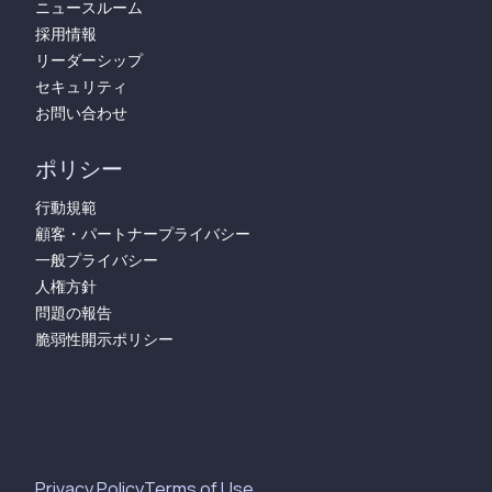
ニュースルーム
採用情報
リーダーシップ
セキュリティ
お問い合わせ
ポリシー
行動規範
顧客・パートナープライバシー
一般プライバシー
人権方針
問題の報告
脆弱性開示ポリシー
Privacy Policy
Terms of Use​​​​‌ ‍ ​‍​‍‌‍ ‌ ​‍‌‍‍‌‌‍‌ ‌‍‍‌‌‍ ‍​‍​‍​ ‍‍​‍​‍‌ ​ ‌‍​‌‌‍ ‍‌‍‍‌‌ ‌​‌ ‍‌​‍ ‍‌‍‍‌‌‍ ​‍​‍​‍ ​​‍​‍‌‍‍​‌ ​‍‌‍‌‌‌‍‌‍​‍​‍​ ‍‍​‍​‍​‍ ‌‍​‌‌‍‌​‌‍ ‌‌‍‍‌‌‍ ‍​‍ ‌‍‍‌‌‍ ‍‌ ‌​‌‍‌‌‌‍ ‍‌ ‌​​‍ ‌‍‌‌‌‍‌​‌‍‍‌‌ ‌​​‍ ‌‍ ‌‌‍ ‌‍‌​‌‍‌‌​ ‌‌ ​​‌ ​‍‌‍‌‌‌ ​ ‌‍‌‌‌‍ ‍‌ ‌​‌‍​‌‌ ‌​‌‍‍‌‌‍ ‌‍ ‍​ ‍ ‌‍‍‌‌‍‌​​ ‌‌ ​ ‌‍‍‌‌ ‌​‌‍‌‌‌‌​ ‌‍‌‌‌ ‌​‌ ‌​‌‍‍‌‌‍ ‍‌‍‌ ‌ ​ ​ ‍ ‌ ‌​‌ ‍‌‌ ​​‌‍‌‌​ ‌‌ ​ ‌‍‍‌‌ ‌​‌‍‌‌‌‌​ ‌‍‌‌‌ ‌​‌ ‌​‌‍‍‌‌‍ ‍‌‍‌ ‌ ​ ​ ‍ ‌ ​​‌‍​‌‌ ‌​‌‍‍​​ ‌‌ ​ ‌‍‍‌‌ ‌​‌‍‌‌‌​ ‍‌‍​‌‌ ‌‍‌‍‍‌‌‍‌ ‌‍​‌‌ ‌​‌‍‍‌‌‍ ‌‍ ‍‌ ​ ​‍ ‍‌‍‌‍‌‍ ‌‍ ‌ ‌​‌‍‌‌‌ ​‍‌​ ‍‌‍​‌‌ ‌‍‌‍‍‌‌‍‌ ‌‍​‌‌ ‌​‌‍‍‌‌‍ ‌‍ ‍​‍ ‍‌ ‌​‌‍‌‌‌ ​‍‌‍ ‌‌ ​ ‌​ ‌‍‌‍‌‌​ ‌‍‌‌‌ ​‍‌ ‌‍‌‍‍‌‌‍​ ‌‍‌‌​‍ ‍‌ ‌​‌‍‌‌‌ ‍​‌ ‌​​ ‌‍​‍‌‍​‌‌ ​ ‌‍‌‌‌‌‌‌‌ ​‍‌‍ ​​ ‌​‍‌‌​ ​‍‌​‌‍‌‍​‌‌‍‌​‌‍ ‌‌‍‍‌‌‍ ‍​‍‌‍‌‍‍‌‌‍‌​​ ‌‌ ​ ‌‍‍‌‌ ‌​‌‍‌‌‌‌​ ‌‍‌‌‌ ‌​‌ ‌​‌‍‍‌‌‍ ‍‌‍‌ ‌ ​ ​‍‌‍‌ ‌​‌ ‍‌‌ ​​‌‍‌‌​ ‌‌ ​ ‌‍‍‌‌ ‌​‌‍‌‌‌‌​ ‌‍‌‌‌ ‌​‌ ‌​‌‍‍‌‌‍ ‍‌‍‌ ‌ ​ ​‍‌‍‌ ​​‌‍​‌‌ ‌​‌‍‍​​ ‌‌ ​ ‌‍‍‌‌ ‌​‌‍‌‌‌​ ‍‌‍​‌‌ ‌‍‌‍‍‌‌‍‌ ‌‍​‌‌ ‌​‌‍‍‌‌‍ ‌‍ ‍‌ ​ ​‍ ‍‌‍‌‍‌‍ ‌‍ ‌ ‌​‌‍‌‌‌ ​‍‌​ ‍‌‍​‌‌ ‌‍‌‍‍‌‌‍‌ ‌‍​‌‌ ‌​‌‍‍‌‌‍ ‌‍ ‍​‍ ‍‌ ‌​‌‍‌‌‌ ​‍‌‍ ‌‌ ​ ‌​ ‌‍‌‍‌‌​ ‌‍‌‌‌ ​‍‌ ‌‍‌‍‍‌‌‍​ ‌‍‌‌​‍ ‍‌ ‌​‌‍‌‌‌ ‍​‌ ‌​​‍‌‍‌ ​​‌‍‌‌‌ ​‍‌ ​ ‌ ​​‌‍‌‌‌‍​ ‌ ‌​‌‍‍‌‌ ‌‍‌‍‌‌​ ‌‌ ​​‌ ‌‌‌‍​‍‌‍ ​‌‍‍‌‌ ​ ‌‍‍​‌‍‌‌‌‍‌​​‍​‍‌ ‌