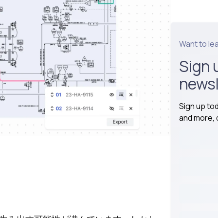
Want to le
Sign 
newsl
Sign up to
and more, d