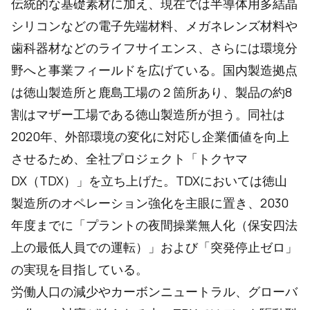
伝統的な基礎素材に加え、現在では半導体用多結晶
シリコンなどの電子先端材料、メガネレンズ材料や
歯科器材などのライフサイエンス、さらには環境分
野へと事業フィールドを広げている。国内製造拠点
は徳山製造所と鹿島工場の２箇所あり、製品の約8
割はマザー工場である徳山製造所が担う。同社は
2020年、外部環境の変化に対応し企業価値を向上
させるため、全社プロジェクト「トクヤマ
DX（TDX）」を立ち上げた。TDXにおいては徳山
製造所のオペレーション強化を主眼に置き、2030
年度までに「プラントの夜間操業無人化（保安四法
上の最低人員での運転）」および「突発停止ゼロ」
の実現を目指している。
労働人口の減少やカーボンニュートラル、グローバ