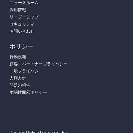
ニュースルーム
採用情報
リーダーシップ
セキュリティ
お問い合わせ
ポリシー
行動規範
顧客・パートナープライバシー
一般プライバシー
人権方針
問題の報告
脆弱性開示ポリシー
Privacy Policy
Terms of Use​​​​‌ ‍ ​‍​‍‌‍ ‌ ​‍‌‍‍‌‌‍‌ ‌‍‍‌‌‍ ‍​‍​‍​ ‍‍​‍​‍‌ ​ ‌‍​‌‌‍ ‍‌‍‍‌‌ ‌​‌ ‍‌​‍ ‍‌‍‍‌‌‍ ​‍​‍​‍ ​​‍​‍‌‍‍​‌ ​‍‌‍‌‌‌‍‌‍​‍​‍​ ‍‍​‍​‍​‍ ‌‍​‌‌‍‌​‌‍ ‌‌‍‍‌‌‍ ‍​‍ ‌‍‍‌‌‍ ‍‌ ‌​‌‍‌‌‌‍ ‍‌ ‌​​‍ ‌‍‌‌‌‍‌​‌‍‍‌‌ ‌​​‍ ‌‍ ‌‌‍ ‌‍‌​‌‍‌‌​ ‌‌ ​​‌ ​‍‌‍‌‌‌ ​ ‌‍‌‌‌‍ ‍‌ ‌​‌‍​‌‌ ‌​‌‍‍‌‌‍ ‌‍ ‍​ ‍ ‌‍‍‌‌‍‌​​ ‌‌ ​ ‌‍‍‌‌ ‌​‌‍‌‌‌‌​ ‌‍‌‌‌ ‌​‌ ‌​‌‍‍‌‌‍ ‍‌‍‌ ‌ ​ ​ ‍ ‌ ‌​‌ ‍‌‌ ​​‌‍‌‌​ ‌‌ ​ ‌‍‍‌‌ ‌​‌‍‌‌‌‌​ ‌‍‌‌‌ ‌​‌ ‌​‌‍‍‌‌‍ ‍‌‍‌ ‌ ​ ​ ‍ ‌ ​​‌‍​‌‌ ‌​‌‍‍​​ ‌‌ ​ ‌‍‍‌‌ ‌​‌‍‌‌‌​ ‍‌‍​‌‌ ‌‍‌‍‍‌‌‍‌ ‌‍​‌‌ ‌​‌‍‍‌‌‍ ‌‍ ‍‌ ​ ​‍ ‍‌‍‌‍‌‍ ‌‍ ‌ ‌​‌‍‌‌‌ ​‍‌​ ‍‌‍​‌‌ ‌‍‌‍‍‌‌‍‌ ‌‍​‌‌ ‌​‌‍‍‌‌‍ ‌‍ ‍​‍ ‍‌ ‌​‌‍‌‌‌ ​‍‌‍ ‌‌ ​ ‌​ ‌‍‌‍‌‌​ ‌‍‌‌‌ ​‍‌ ‌‍‌‍‍‌‌‍​ ‌‍‌‌​‍ ‍‌ ‌​‌‍‌‌‌ ‍​‌ ‌​​ ‌‍​‍‌‍​‌‌ ​ ‌‍‌‌‌‌‌‌‌ ​‍‌‍ ​​ ‌​‍‌‌​ ​‍‌​‌‍‌‍​‌‌‍‌​‌‍ ‌‌‍‍‌‌‍ ‍​‍‌‍‌‍‍‌‌‍‌​​ ‌‌ ​ ‌‍‍‌‌ ‌​‌‍‌‌‌‌​ ‌‍‌‌‌ ‌​‌ ‌​‌‍‍‌‌‍ ‍‌‍‌ ‌ ​ ​‍‌‍‌ ‌​‌ ‍‌‌ ​​‌‍‌‌​ ‌‌ ​ ‌‍‍‌‌ ‌​‌‍‌‌‌‌​ ‌‍‌‌‌ ‌​‌ ‌​‌‍‍‌‌‍ ‍‌‍‌ ‌ ​ ​‍‌‍‌ ​​‌‍​‌‌ ‌​‌‍‍​​ ‌‌ ​ ‌‍‍‌‌ ‌​‌‍‌‌‌​ ‍‌‍​‌‌ ‌‍‌‍‍‌‌‍‌ ‌‍​‌‌ ‌​‌‍‍‌‌‍ ‌‍ ‍‌ ​ ​‍ ‍‌‍‌‍‌‍ ‌‍ ‌ ‌​‌‍‌‌‌ ​‍‌​ ‍‌‍​‌‌ ‌‍‌‍‍‌‌‍‌ ‌‍​‌‌ ‌​‌‍‍‌‌‍ ‌‍ ‍​‍ ‍‌ ‌​‌‍‌‌‌ ​‍‌‍ ‌‌ ​ ‌​ ‌‍‌‍‌‌​ ‌‍‌‌‌ ​‍‌ ‌‍‌‍‍‌‌‍​ ‌‍‌‌​‍ ‍‌ ‌​‌‍‌‌‌ ‍​‌ ‌​​‍‌‍‌ ​​‌‍‌‌‌ ​‍‌ ​ ‌ ​​‌‍‌‌‌‍​ ‌ ‌​‌‍‍‌‌ ‌‍‌‍‌‌​ ‌‌ ​​‌ ‌‌‌‍​‍‌‍ ​‌‍‍‌‌ ​ ‌‍‍​‌‍‌‌‌‍‌​​‍​‍‌ ‌