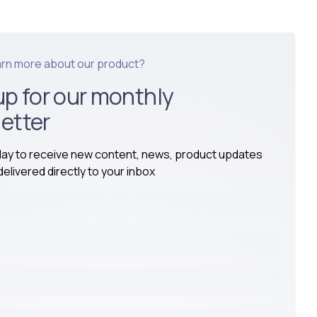
arn more about our product?
up for our monthly
etter
day to receive new content, news, product updates
elivered directly to your inbox