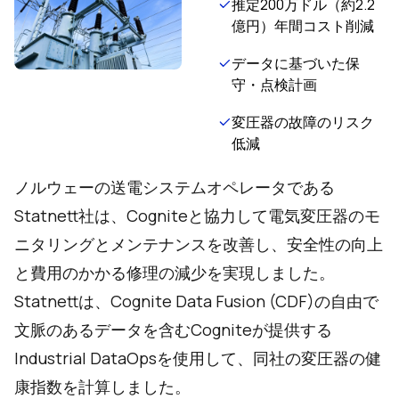
推定200万ドル（約2.2
億円）年間コスト削減
データに基づいた保
守・点検計画
変圧器の故障のリスク
低減
ノルウェーの送電システムオペレータである
Statnett社は、Cogniteと協力して電気変圧器のモ
ニタリングとメンテナンスを改善し、安全性の向上
と費用のかかる修理の減少を実現しました。
Statnettは、Cognite Data Fusion (CDF)の自由で
文脈のあるデータを含むCogniteが提供する
Industrial DataOpsを使用して、同社の変圧器の健
康指数を計算しました。