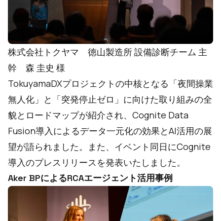
株式会社トクヤマ 徳山製造所 設備診断チーム 主
幹 森 圭史 様
TokuyamaDXプロジェクトの中核となる「夜間操業
無人化」と「突発停止ゼロ」に向けた取り組みの全
貌とロードマップが紹介され、Cognite Data
Fusion導入によるデータ一元化の効果とAI活用の展
望が語られました。また、イベント同日に
Cognite
導入のプレスリリース
を発表いたしました。
Aker BPによるRCAエージェント活用事例